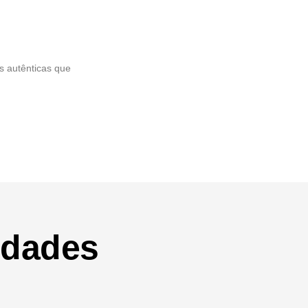
s autênticas que
idades