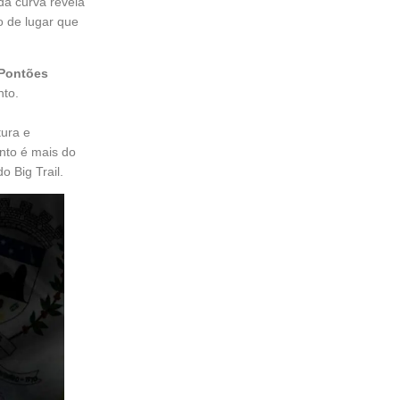
da curva revela
o de lugar que
 Pontões
nto.
tura e
nto é mais do
 Big Trail.