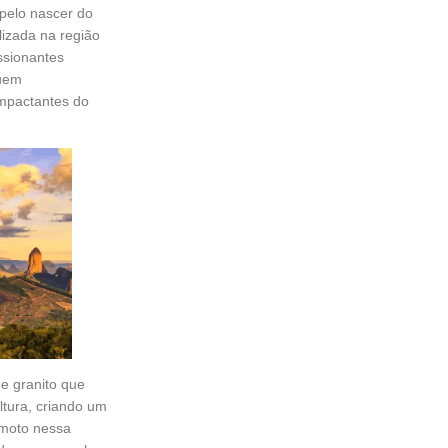
 pelo nascer do
lizada na região
ssionantes
guem
impactantes do
e granito que
tura, criando um
 moto nessa