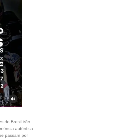
es do Brasil irão
iência autêntica
que passam por