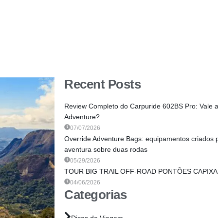
Recent Posts
Review Completo do Carpuride 602BS Pro: Vale 
Adventure?
07/07/2026
Override Adventure Bags: equipamentos criados 
aventura sobre duas rodas
05/29/2026
TOUR BIG TRAIL OFF-ROAD PONTÕES CAPIXABA
04/06/2026
Categorias
Dicas de Viagem