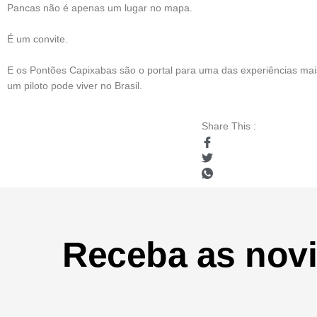
Pancas não é apenas um lugar no mapa.
É um convite.
E os Pontões Capixabas são o portal para uma das experiências mai
um piloto pode viver no Brasil.
Share This :
Receba as nov