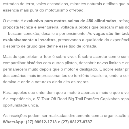
estradas de terra, vales escondidos, mirantes naturais e trilhas que 
essência mais pura do mototurismo off-road.
O evento é
exclusivo para motos acima de 450 cilindradas
, refo
proposta técnica e aventureira, voltada a pilotos que buscam mais 
— buscam conexão, desafio e pertencimento. As
vagas são limitad
exclusivamente a inscritos
, preservando a qualidade da experiênc
o espírito de grupo que define esse tipo de jornada.
Mais do que pilotar, o Tour é sobre viver. É sobre acordar com o som
compartilhar histórias com outros pilotos, descobrir novos limites e 
permanecem muito depois que o motor é desligado. É sobre estar 
dos cenários mais impressionantes do território brasileiro, onde o co
domina e onde a natureza ainda dita as regras.
Para aqueles que entendem que a moto é apenas o meio e que o ver
é a experiência, o 5º Tour Off Road Big Trail Pontões Capixabas re
oportunidade única.
As inscrições podem ser realizadas diretamente com a organização p
WhatsApp: (27) 99912-1713 e (27) 98127-9787