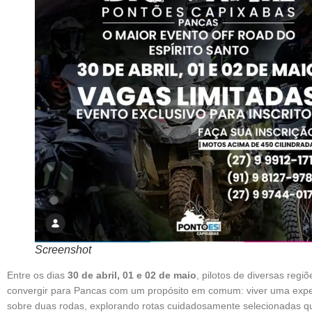
Screenshot
Entre os dias
30 de abril, 01 e 02 de maio
, pilotos de diversas regiõ
convergir para Pancas com um propósito em comum: viver uma exper
sobre duas rodas, explorando rotas cuidadosamente selecionadas 