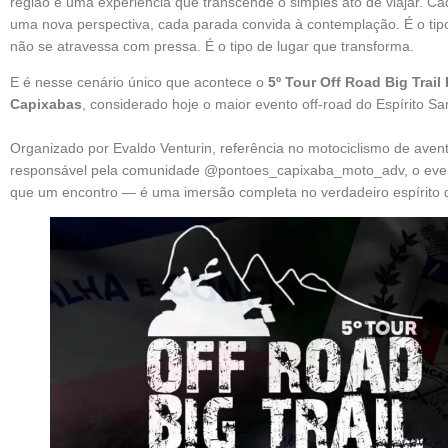
região é uma experiência que transcende o simples ato de viajar. Ca
uma nova perspectiva, cada parada convida à contemplação. É o tip
não se atravessa com pressa. É o tipo de lugar que transforma.
E é nesse cenário único que acontece o
5º Tour Off Road Big Trail
Capixabas
, considerado hoje o maior evento off-road do Espírito Sa
Organizado por Evaldo Venturin, referência no motociclismo de aven
responsável pela comunidade @pontoes_capixaba_moto_adv, o eve
que um encontro — é uma imersão completa no verdadeiro espírito do